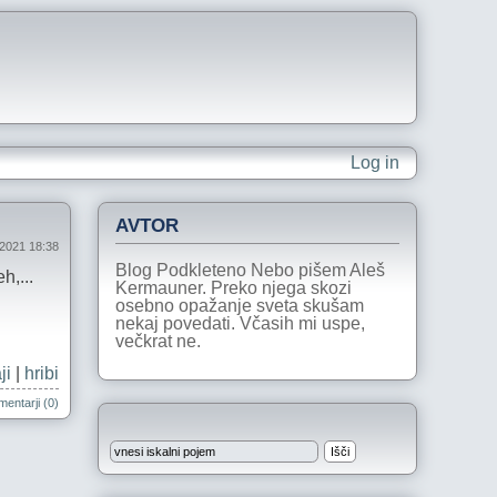
Log in
AVTOR
 2021 18:38
Blog Podkleteno Nebo pišem Aleš
h,...
Kermauner. Preko njega skozi
osebno opažanje sveta skušam
nekaj povedati. Včasih mi uspe,
večkrat ne.
ji
|
hribi
entarji (0)