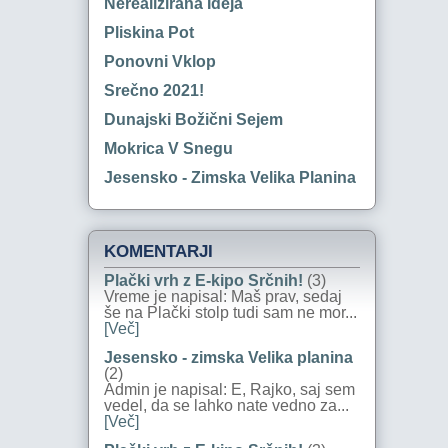
Nerealizirana Ideja
Pliskina Pot
Ponovni Vklop
Srečno 2021!
Dunajski Božični Sejem
Mokrica V Snegu
Jesensko - Zimska Velika Planina
KOMENTARJI
Plački vrh z E-kipo Srčnih!
(3)
Vreme je napisal: Maš prav, sedaj
še na Plački stolp tudi sam ne mor...
[Več]
Jesensko - zimska Velika planina
(2)
Admin je napisal: E, Rajko, saj sem
vedel, da se lahko nate vedno za...
[Več]