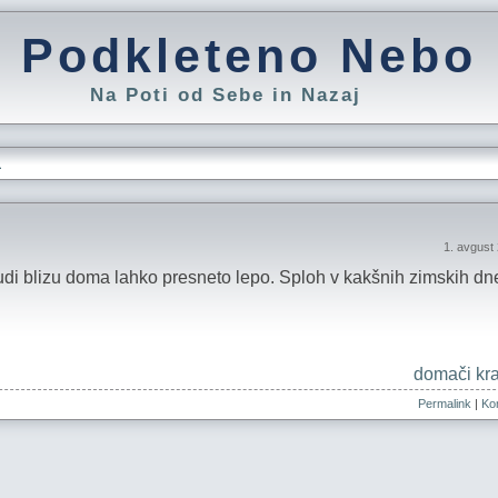
Podkleteno Nebo
Na Poti od Sebe in Nazaj
L
1. avgust
i blizu doma lahko presneto lepo. Sploh v kakšnih zimskih dne
domači kra
Permalink
|
Kom