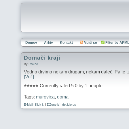
Domov
Arhiv
Kontakt
Vpiši se
Filter by APM
Domači kraji
By
Piskec
Vedno drvimo nekam drugam, nekam daleč. Pa je tud
[Več]
Currently rated 5.0 by 1 people
Tags:
murovica
,
doma
E-Mail
|
Kick it!
|
DZone it!
|
del.icio.us