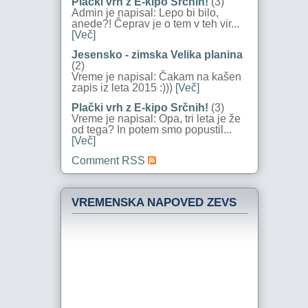
Plački vrh z E-kipo Srčnih!
(3)
Admin je napisal: Lepo bi bilo,
anede?! Čeprav je o tem v teh vir...
[Več]
Jesensko - zimska Velika planina
(2)
Vreme je napisal: Čakam na kašen
zapis iz leta 2015 :)))
[Več]
Plački vrh z E-kipo Srčnih!
(3)
Vreme je napisal: Opa, tri leta je že
od tega? In potem smo popustil...
[Več]
Comment RSS
VREMENSKA NAPOVED ZEVS