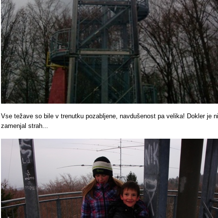
Vse težave so bile v trenutku pozabljene, navdušenost pa velika! Dokler je n
zamenjal strah...