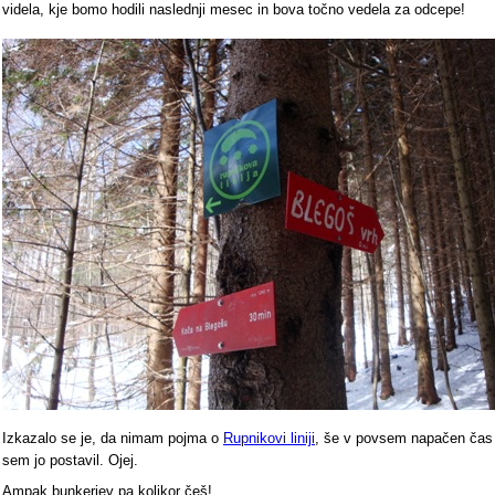
videla, kje bomo hodili naslednji mesec in bova točno vedela za odcepe!
Izkazalo se je, da nimam pojma o
Rupnikovi liniji
, še v povsem napačen čas
sem jo postavil. Ojej.
Ampak bunkerjev pa kolikor češ!