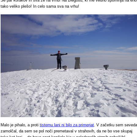
Še par korakov in sva že na vrhu! Na Blegošu, ki me vedno spominja na eno
tako veliko plešo! In celo sama sva na vrhu!
Malo je pihalo, a proti
tistemu lani ni bilo za primerjat
. V začetku sem seved
zamolčal, da sem se pol noči premetaval v strahovih, da ne bo vse skupaj