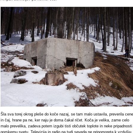
Šla sva torej okrog pleše do koče nazaj, se tam malo ustavila, preverila cen
in čaj, hrane pa ne, ker naju je doma čakal ričet. Koča je velika, zame celo
malo prevelika, zadeva potem izgubi tisti občutek toplote in neke pripadnosti
gorskemu svetu. Televizija in radio pa tudi seveda ne pripomoreta k vzdušju.