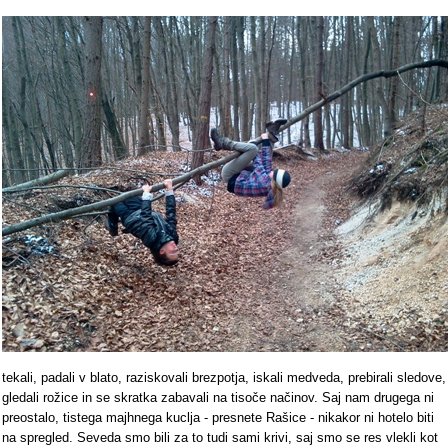
tekali, padali v blato, raziskovali brezpotja, iskali medveda, prebirali sledove,
gledali rožice in se skratka zabavali na tisoče načinov. Saj nam drugega ni
preostalo, tistega majhnega kuclja - presnete Rašice - nikakor ni hotelo biti
na spregled. Seveda smo bili za to tudi sami krivi, saj smo se res vlekli kot