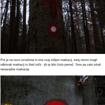
Pot je na novo označena in ima vsaj milijon markacij, torej nismo mogli
odkrivati markacij in šteti točk - jih je bilo čisto preveč. Smo pa zato iskali
nenavadne markacije.