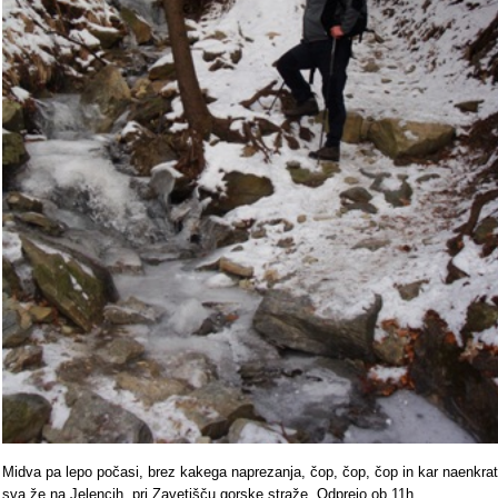
Midva pa lepo počasi, brez kakega naprezanja, čop, čop, čop in kar naenkrat
sva že na Jelencih, pri Zavetišču gorske straže. Odprejo ob 11h.