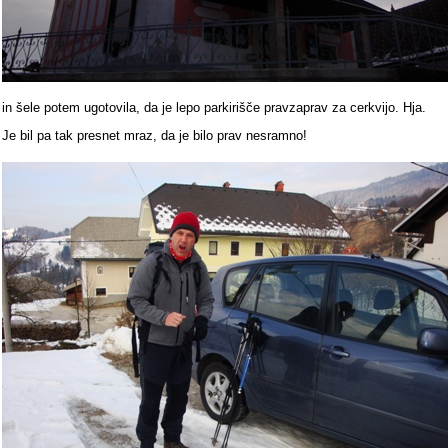
in šele potem ugotovila, da je lepo parkirišče pravzaprav za cerkvijo. Hja.
Je bil pa tak presnet mraz, da je bilo prav nesramno!