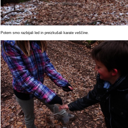
Potem smo razbijali led in preizkušali karate veščine.