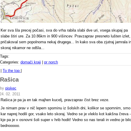
Ker sva šla precej počasi, sva do vrha rabila slabi dve uri, vsega skupaj pa
slabe štiri ure. Za 10.86km in 900 višincev. Pravzaprav presneto lušten izlet,
pričakoval sem popolnoma nekaj drugega... In kako sva oba zjutraj jamrala i
skoraj nikamor ne odšla...
Tags:
Categories:
domači kraji
|
pr norch
|
To the top
|
Rašica
by
piskec
24. 02. 2011
Rašica je pa ja en tak majhen kucelj, pravzaprav čist brez veze.
Je nimam prav v nič lepem spominu iz šolskih dni, kolikor se spomnim, smo
kar naprej hodili gor, vsako leto skoraj. Vedno se je vleklo kot kakšna čreva -
kje pa je v osnovni šoli super v hrib hodit! Vedno so nas terali in vedno je bil
bednooooo.