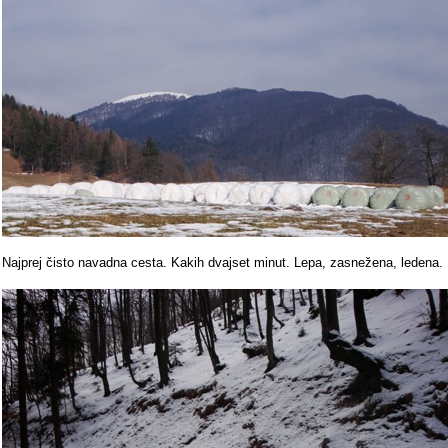
Najprej čisto navadna cesta. Kakih dvajset minut. Lepa, zasnežena, ledena.