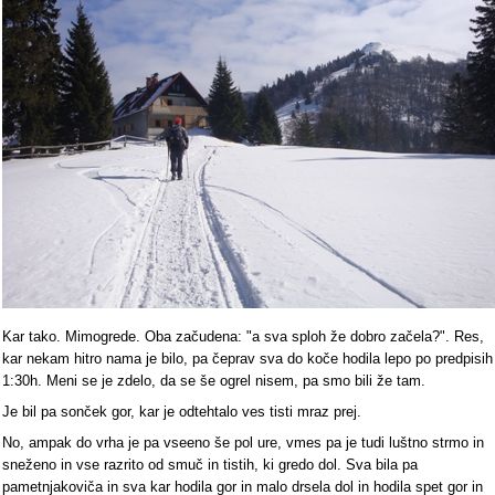
Kar tako. Mimogrede. Oba začudena: "a sva sploh že dobro začela?". Res,
kar nekam hitro nama je bilo, pa čeprav sva do koče hodila lepo po predpisih
1:30h. Meni se je zdelo, da se še ogrel nisem, pa smo bili že tam.
Je bil pa sonček gor, kar je odtehtalo ves tisti mraz prej.
No, ampak do vrha je pa vseeno še pol ure, vmes pa je tudi luštno strmo in
sneženo in vse razrito od smuč in tistih, ki gredo dol. Sva bila pa
pametnjakoviča in sva kar hodila gor in malo drsela dol in hodila spet gor in