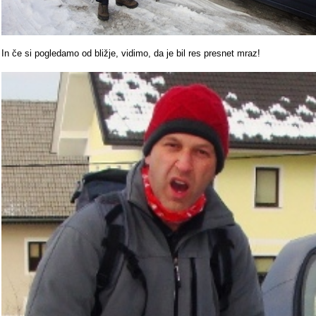
In če si pogledamo od bližje, vidimo, da je bil res presnet mraz!