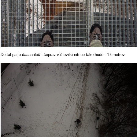
Do tal pa je daaaaaleč - čeprav v številki niti ne tako hudo - 17 metrov.