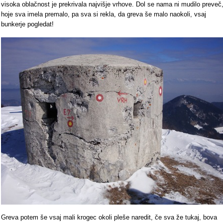
visoka oblačnost je prekrivala najvišje vrhove. Dol se nama ni mudilo preveč
hoje sva imela premalo, pa sva si rekla, da greva še malo naokoli, vsaj
bunkerje pogledat!
Greva potem še vsaj mali krogec okoli pleše naredit, če sva že tukaj, bova