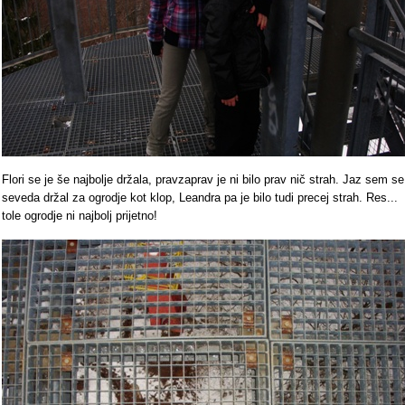
Flori se je še najbolje držala, pravzaprav je ni bilo prav nič strah. Jaz sem se
seveda držal za ogrodje kot klop, Leandra pa je bilo tudi precej strah. Res...
tole ogrodje ni najbolj prijetno!