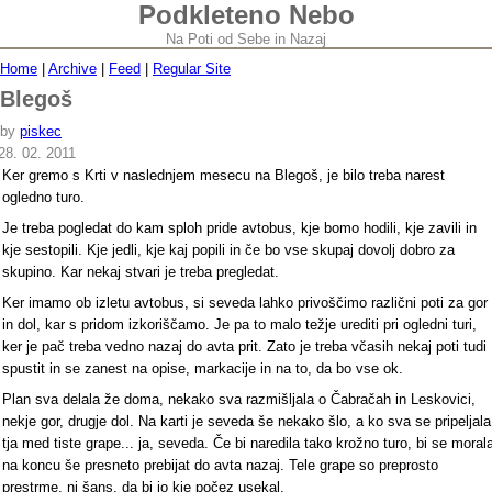
Podkleteno Nebo
Na Poti od Sebe in Nazaj
Home
|
Archive
|
Feed
|
Regular Site
Blegoš
by
piskec
28. 02. 2011
Ker gremo s Krti v naslednjem mesecu na Blegoš, je bilo treba narest
ogledno turo.
Je treba pogledat do kam sploh pride avtobus, kje bomo hodili, kje zavili in
kje sestopili. Kje jedli, kje kaj popili in če bo vse skupaj dovolj dobro za
skupino. Kar nekaj stvari je treba pregledat.
Ker imamo ob izletu avtobus, si seveda lahko privoščimo različni poti za gor
in dol, kar s pridom izkoriščamo. Je pa to malo težje urediti pri ogledni turi,
ker je pač treba vedno nazaj do avta prit. Zato je treba včasih nekaj poti tudi
spustit in se zanest na opise, markacije in na to, da bo vse ok.
Plan sva delala že doma, nekako sva razmišljala o Čabračah in Leskovici,
nekje gor, drugje dol. Na karti je seveda še nekako šlo, a ko sva se pripeljala
tja med tiste grape... ja, seveda. Če bi naredila tako krožno turo, bi se moral
na koncu še presneto prebijat do avta nazaj. Tele grape so preprosto
prestrme, ni šans, da bi jo kje počez usekal.