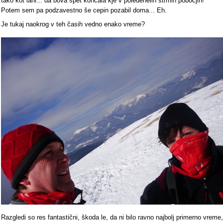
tako kot lani... da bova spet končala kje v poledenelih strmih pobočjih!
Potem sem pa podzavestno še cepin pozabil doma... Eh.
Je tukaj naokrog v teh časih vedno enako vreme?
Razgledi so res fantastični, škoda le, da ni bilo ravno najbolj primerno vreme,