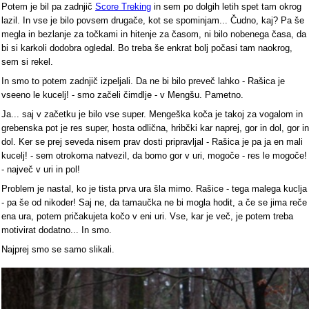
Potem je bil pa zadnjič
Score Treking
in sem po dolgih letih spet tam okrog
lazil. In vse je bilo povsem drugače, kot se spominjam... Čudno, kaj? Pa še
megla in bezlanje za točkami in hitenje za časom, ni bilo nobenega časa, da
bi si karkoli dodobra ogledal. Bo treba še enkrat bolj počasi tam naokrog,
sem si rekel.
In smo to potem zadnjič izpeljali. Da ne bi bilo preveč lahko - Rašica je
vseeno le kucelj! - smo začeli čimdlje - v Mengšu. Pametno.
Ja... saj v začetku je bilo vse super. Mengeška koča je takoj za vogalom in
grebenska pot je res super, hosta odlična, hribčki kar naprej, gor in dol, gor in
dol. Ker se prej seveda nisem prav dosti pripravljal - Rašica je pa ja en mali
kucelj! - sem otrokoma natvezil, da bomo gor v uri, mogoče - res le mogoče!
- največ v uri in pol!
Problem je nastal, ko je tista prva ura šla mimo. Rašice - tega malega kuclja
- pa še od nikoder! Saj ne, da tamaučka ne bi mogla hodit, a če se jima reče
ena ura, potem pričakujeta kočo v eni uri. Vse, kar je več, je potem treba
motivirat dodatno... In smo.
Najprej smo se samo slikali.