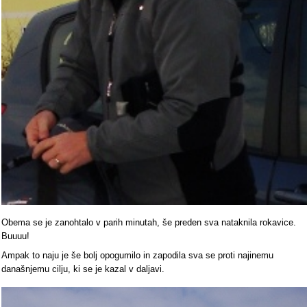
Obema se je zanohtalo v parih minutah, še preden sva nataknila rokavice.
Buuuu!
Ampak to naju je še bolj opogumilo in zapodila sva se proti najinemu
današnjemu cilju, ki se je kazal v daljavi.