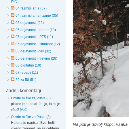
(52)
04 razmišljanja (37)
04 razmišljanja - zame (35)
05 dejavnosti (22)
05 dejavnosti - hrana (19)
05 dejavnosti - PZS (11)
05 dejavnosti - simbiont (12)
05 dejavnosti - tek (32)
05 dejavnosti - treking (28)
06 digitalno (10)
07 recepti (11)
50 za 50 (51)
Zadnji komentarji
Ocvrte miške za Pusta
(3)
piskec je napisal: Ja, ja, to mi je
všeč!
[Več]
Ocvrte miške za Pusta
(3)
Helena je napisal: Evo, tretji
Na poti je dovolj klopc, vsak
vikend zapored, pa še četrtega