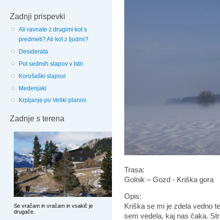
Zadnji prispevki
Ali ravnate z drugimi kot s
predmeti? Ali kot z ljudmi?
Desiderata
Pot sedmih slapov v Istri
Korošaški slapovi
Medenjaki
Krpljanje po Veliki planini
Zadnje s terena
Trasa:
Golnik – Gozd - Kriška gora
Opis:
Kriška se mi je zdela vedno t
sem vedela, kaj nas čaka. St