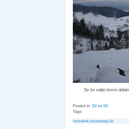
Se že valijo temni oblak
Posted in:
50 za 50
Tags:
Permalink
|
Komentarji (0)