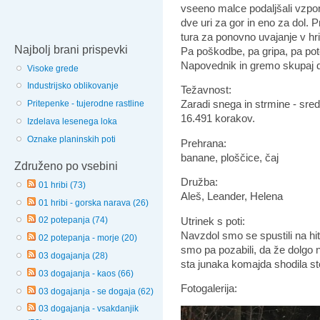
vseeno malce podaljšali vzpon
dve uri za gor in eno za dol. P
tura za ponovno uvajanje v hr
Najbolj brani prispevki
Pa poškodbe, pa gripa, pa pote
Napovednik in gremo skupaj d
Visoke grede
Industrijsko oblikovanje
Težavnost:
Zaradi snega in strmine - sre
Pritepenke - tujerodne rastline
16.491 korakov.
Izdelava lesenega loka
Oznake planinskih poti
Prehrana:
banane, ploščice, čaj
Združeno po vsebini
Družba:
01 hribi (73)
Aleš, Leander, Helena
01 hribi - gorska narava (26)
Utrinek s poti:
02 potepanja (74)
Navzdol smo se spustili na hi
02 potepanja - morje (20)
smo pa pozabili, da že dolgo 
03 dogajanja (28)
sta junaka komajda shodila st
03 dogajanja - kaos (66)
Fotogalerija:
03 dogajanja - se dogaja (62)
03 dogajanja - vsakdanjik