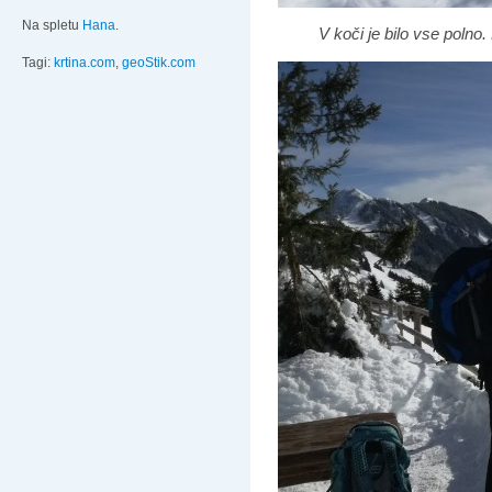
Na spletu
Hana
.
V koči je bilo vse polno
Tagi:
krtina.com
,
geoStik.com