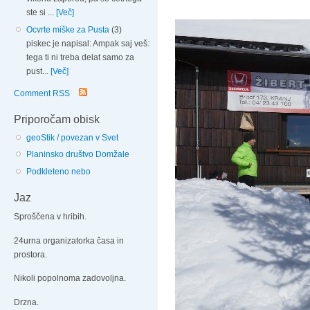
ste si ...
[Več]
Ocvrte miške za Pusta
(3)
piskec je napisal: Ampak saj veš:
tega ti ni treba delat samo za
pust...
[Več]
Comment RSS
Priporočam obisk
geoStik / povezan v Svet
Planinsko društvo Domžale
Podkleteno nebo
Jaz
Sproščena v hribih.
24urna organizatorka časa in
prostora.
Nikoli popolnoma zadovoljna.
Drzna.