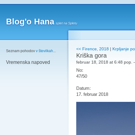
Blog'o Hana
splet na Spletu
<< Firence, 2018
|
Krpljanje po
Seznam pohodov
v številkah
...
Kriška gora
februar 18, 2018 at 6:48 pop.
Vremenska napoved
No:
47/50
Datum:
17. februar 2018