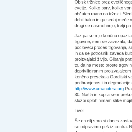
Obisk tržnice brez cvetličnega
cvetje. Koliko barv, koliko vonj
občuten ravno na tržnici. Sledi
dobil balon in ga sedaj meče v
drugi se nasmehnejo, tretji pa 
Jaz pa sem jo končno opazila.
trgovine, sem se zavezala, da
počloveči proces trgovanja, sa
in da se potrošnik zaveda kultu
proizvajalci živijo. Gibanje pr
to, da na mesto proste trgovin
depriviligiranim proizvajalcem
končno presekala Gordijski vo
podhranjenosti in degradacije 
http://www.umanotera.org
Prav
30. Našla in kupila sem prekr
službi sploh nimam slike moji
Tivoli
Še en cilj smo si danes zastav
se odpravimo peš iz centra. Na