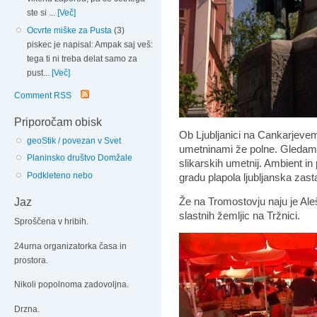
ste si ...
[Več]
Ocvrte miške za Pusta
(3)
piskec je napisal: Ampak saj veš:
tega ti ni treba delat samo za
pust...
[Več]
Comment RSS
Priporočam obisk
Ob Ljubljanici na Cankarjevem 
geoStik / povezan v Svet
umetninami že polne. Gledam gr
Planinsko društvo Domžale
slikarskih umetnij. Ambient in
Podkleteno nebo
gradu plapola ljubljanska zast
Že na Tromostovju naju je Aleš
Jaz
slastnih žemljic na Tržnici.
Sproščena v hribih.
24urna organizatorka časa in
prostora.
Nikoli popolnoma zadovoljna.
Drzna.