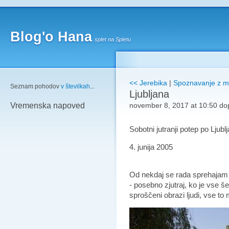
Blog'o Hana
splet na Spletu
<< Jerebika
|
Spoznavanje z mob
Seznam pohodov
v številkah
...
Ljubljana
november 8, 2017 at 10:50 do
Vremenska napoved
Sobotni jutranji potep po Ljublj
4. junija 2005
Od nekdaj se rada sprehajam po
- posebno zjutraj, ko je vse še
sproščeni obrazi ljudi, vse to 