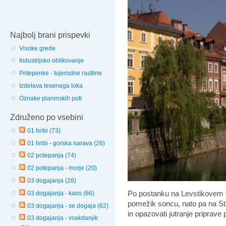
Najbolj brani prispevki
Visoke grede
Industrijsko oblikovanje
Pritepenke - tujerodne rastline
Izdelava lesenega loka
Oznake planinskih poti
Združeno po vsebini
01 hribi (73)
01 hribi - gorska narava (26)
02 potepanja (74)
02 potepanja - morje (20)
03 dogajanja (28)
Po postanku na Levstikovem t
03 dogajanja - kaos (66)
pomežik soncu, nato pa na Stari
03 dogajanja - se dogaja (62)
in opazovati jutranje priprave 
03 dogajanja - vsakdanjik