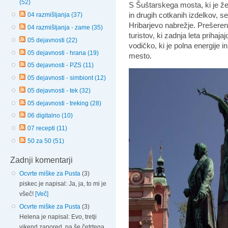
(52)
S Šuštarskega mosta, ki je že
in drugih cotkanih izdelkov, se
04 razmišljanja (37)
Hribarjevo nabrežje. Prešere
04 razmišljanja - zame (35)
turistov, ki zadnja leta prihaja
05 dejavnosti (22)
vodičko, ki je polna energije 
05 dejavnosti - hrana (19)
mesto.
05 dejavnosti - PZS (11)
05 dejavnosti - simbiont (12)
05 dejavnosti - tek (32)
05 dejavnosti - treking (28)
06 digitalno (10)
07 recepti (11)
50 za 50 (51)
Zadnji komentarji
Ocvrte miške za Pusta
(3)
piskec je napisal: Ja, ja, to mi je
všeč!
[Več]
Ocvrte miške za Pusta
(3)
Helena je napisal: Evo, tretji
vikend zapored, pa še četrtega