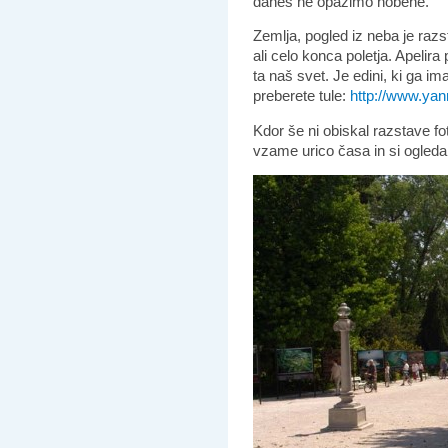
danes ne opazimo nobene.
Zemlja, pogled iz neba je razs
ali celo konca poletja. Apeli
ta naš svet. Je edini, ki ga im
preberete tule:
http://www.yan
Kdor še ni obiskal razstave fot
vzame urico časa in si ogleda,