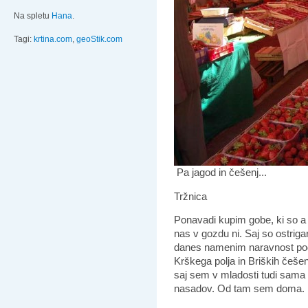
Na spletu
Hana
.
Tagi:
krtina.com
,
geoStik.com
Pa jagod in češenj...
Tržnica
Ponavadi kupim gobe, ki so a tr
nas v gozdu ni. Saj so ostrig
danes namenim naravnost pod r
Krškega polja in Briških češe
saj sem v mladosti tudi sama v
nasadov. Od tam sem doma.