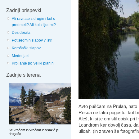
Zadnji prispevki
Ali ravnate z drugimi kot s
predmeti? Ali kot z ljudmi?
Desiderata
Pot sedmih slapov v Istri
Korošaški slapovi
Medenjaki
Krpljanje po Veliki planini
Zadnje s terena
Avto puščam na Prulah, nato 
Resda ne tako pogosto, kot bi
Aleš, ki si je omislil obisk pri
Leandrom kar dovolj časa, da
ulicah. (in zraven še fotografir