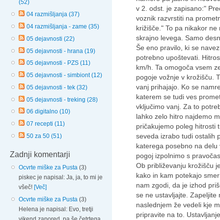
(52)
v 2. odst. je zapisano:" Pr
04 razmišljanja (37)
voznik razvrstiti na promet
04 razmišljanja - zame (35)
križišče." To pa nikakor ne
skrajno levega. Samo desni 
05 dejavnosti (22)
Še eno pravilo, ki se navez
05 dejavnosti - hrana (19)
potrebno upoštevati. Hitro
05 dejavnosti - PZS (11)
km/h. Ta omogoča vsem ze
05 dejavnosti - simbiont (12)
pogoje vožnje v krožišču. Tak
vanj prihajajo. Ko se namre
05 dejavnosti - tek (32)
katerem se tudi ves promet
05 dejavnosti - treking (28)
vključimo vanj. Za to potr
06 digitalno (10)
lahko zelo hitro najdemo me
07 recepti (11)
pričakujemo poleg hitrosti 
seveda izrabo tudi ostali
50 za 50 (51)
katerega posebno na delu 
Zadnji komentarji
pogoj izpolnimo s pravočas
Ob približevanju krožišču j
Ocvrte miške za Pusta
(3)
kako in kam potekajo smeri 
piskec je napisal: Ja, ja, to mi je
nam zgodi, da je izhod pri
všeč!
[Več]
se ne ustavljajte. Zapeljite
Ocvrte miške za Pusta
(3)
naslednjem že vedeli kje m
Helena je napisal: Evo, tretji
pripravite na to. Ustavlja
vikend zapored, pa še četrtega