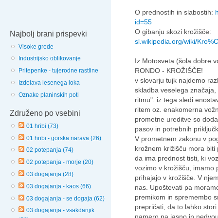
O prednostih in slabostih:
id=55
O gibanju skozi krožišče:
Najbolj brani prispevki
sl.wikipedia.org/wiki/
Visoke grede
Industrijsko oblikovanje
Iz Motosveta (šola dobre v
RONDO - KROŽIŠČE!
Pritepenke - tujerodne rastline
v slovarju tujk najdemo razl
Izdelava lesenega loka
skladba veselega značaja,
Oznake planinskih poti
ritmu". iz tega sledi enost
ritem oz. enakomerna vožn
Združeno po vsebini
prometne ureditve so dodal
01 hribi (73)
pasov in potrebnih priključk
01 hribi - gorska narava (26)
V prometnem zakonu v pogl.
krožnem križišču mora biti
02 potepanja (74)
da ima prednost tisti, ki v
02 potepanja - morje (20)
vozimo v krožišču, imamo p
03 dogajanja (28)
prihajajo v krožišče. V njem
03 dogajanja - kaos (66)
nas. Upoštevati pa moramo
premikom in spremembo sm
03 dogajanja - se dogaja (62)
prepričati, da to lahko sto
03 dogajanja - vsakdanjik
namero pa jasno in nedvo