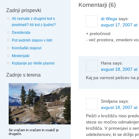
Komentarji (6)
Zadnji prispevki
dr.Wega
says:
Ali ravnate z drugimi kot s
avgust 17, 2007 at
predmeti? Ali kot z ljudmi?
Desiderata
+ pretočnost
- več prostora, zmedeni vo
Pot sedmih slapov v Istri
Korošaški slapovi
Medenjaki
Hana
says:
Krpljanje po Veliki planini
avgust 18, 2007 at
Zadnje s terena
Kaj pa varnost pešcev na 
Smiljana
says:
avgust 18, 2007 at
Pešči v krožišču niso predv
steze so močno odmaknjene
krožišča. V primerjavi s se
udeležencev, ki se držijo pr