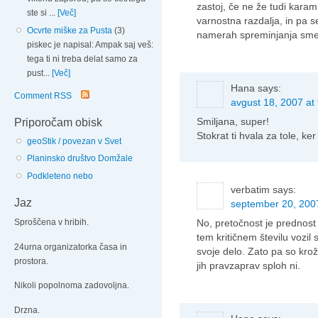
zastoj, če ne že tudi kara
ste si ...
[Več]
varnostna razdalja, in pa 
Ocvrte miške za Pusta
(3)
namerah spreminjanja smeri
piskec je napisal: Ampak saj veš:
tega ti ni treba delat samo za
pust...
[Več]
Hana
says:
Comment RSS
avgust 18, 2007 at
Smiljana, super!
Priporočam obisk
Stokrat ti hvala za tole, ke
geoStik / povezan v Svet
Planinsko društvo Domžale
Podkleteno nebo
verbatim
says:
Jaz
september 20, 2007
No, pretočnost je prednost
Sproščena v hribih.
tem kritičnem številu vozil 
24urna organizatorka časa in
svoje delo. Zato pa so krož
prostora.
jih pravzaprav sploh ni.
Nikoli popolnoma zadovoljna.
Drzna.