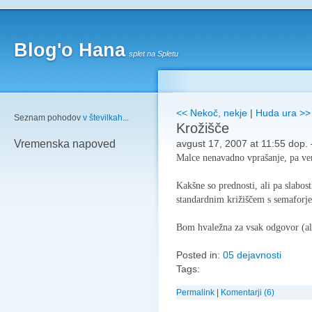
Blog'o Hana
splet na Spletu
<< Nekoč, nekje
|
Huda ura >>
Seznam pohodov
v številkah
...
Krožišče
avgust 17, 2007 at 11:55 dop.
Vremenska napoved
Malce nenavadno vprašanje, pa ve
Kakšne so prednosti, ali pa slabost
standardnim križiščem s semaforj
Bom hvaležna za vsak odgovor (ali
Posted in:
05 dejavnosti
Tags:
Permalink
|
Komentarji (6)